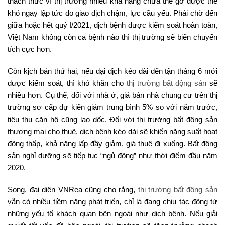
thách thức vì thị trường nhiều khả năng chưa thể gỡ được thế
khó ngay lập tức do giao dịch chậm, lực cầu yếu. Phải chờ đến
giữa hoặc hết quý I/2021, dịch bệnh được kiểm soát hoàn toàn,
Việt Nam không còn ca bệnh nào thì thị trường sẽ biến chuyển
tích cực hơn.
Còn kịch bản thứ hai, nếu đại dịch kéo dài đến tận tháng 6 mới
được kiểm soát, thì khó khăn cho
thị trường bất động sản
sẽ
nhiều hơn. Cụ thể, đối với nhà ở, giá bán nhà chung cư trên thị
trường sơ cấp dự kiến giảm trung bình 5% so với năm trước,
tiêu thụ căn hộ cũng lao dốc. Đối với thị trường bất động sản
thương mại cho thuê, dịch bệnh kéo dài sẽ khiến năng suất hoạt
động thấp, khả năng lấp đầy giảm, giá thuê đi xuống. Bất động
sản nghỉ dưỡng sẽ tiếp tục “ngủ đông” như thời điểm đầu năm
2020.
Song, đại diện VNRea cũng cho rằng,
thị trường bất động sản
vẫn có nhiều tiềm năng phát triển, chỉ là đang chịu tác động từ
những yếu tố khách quan bên ngoài như dịch bệnh. Nếu giải