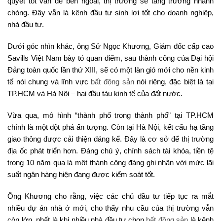
quyết tốt vấn đề bên ngoài, thị trường sẽ tăng trưởng nhanh
chóng. Đây vẫn là kênh đầu tư sinh lợi tốt cho doanh nghiệp,
nhà đầu tư.
Dưới góc nhìn khác, ông Sử Ngọc Khương, Giám đốc cấp cao
Savills Việt Nam bày tỏ quan điểm, sau thành công của Đại hội
Đảng toàn quốc lần thứ XIII, sẽ có một làn gió mới cho nền kinh
tế nói chung và lĩnh vực
bất động sản
nói riêng, đặc biệt là tại
TP.HCM và Hà Nội – hai đầu tàu kinh tế của đất nước.
Vừa qua, mô hình “thành phố trong thành phố” tại TP.HCM
chính là một đột phá ấn tượng. Còn tại Hà Nội, kết cấu hạ tầng
giao thông được cải thiện đáng kể. Đây là cơ sở để thị trường
địa ốc phát triển hơn. Đáng chú ý, chính sách tài khóa, tiền tệ
trong 10 năm qua là một thành công đáng ghi nhận với mức lãi
suất ngân hàng hiện đang được kiểm soát tốt.
Ông Khương cho rằng, việc các chủ đầu tư tiếp tục ra mắt
nhiều dự án nhà ở mới, cho thấy nhu cầu của thị trường vẫn
còn lớn, nhất là khi nhiều nhà đầu tư chọn
bất động sản
là kênh