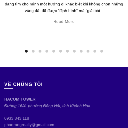
đang tìm cho mình một hướng đi khác biệt khi không chọn những
vùng đất đã được "định hình" mà "giải bài...
Read More
VỀ CHÚNG TÔI
HACOM TOWER
Đường 16/4, phường Đông Hải, tỉnh Khánh Hòa.
0933.843.118
phanrangrealty@gmail.com