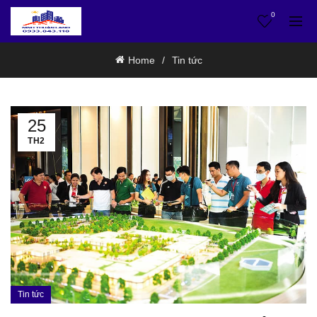
0
Home
Tin tức
25
TH2
Tin tức