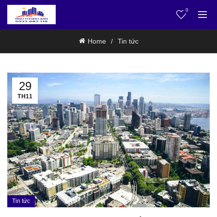
0
Home
Tin tức
29
TH11
Tin tức