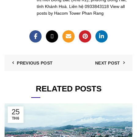
tỉnh Khánh Hoà. Liên hệ 0933843118
View all
posts by Hacom Tower Phan Rang
PREVIOUS POST
NEXT POST
RELATED POSTS
25
TH6