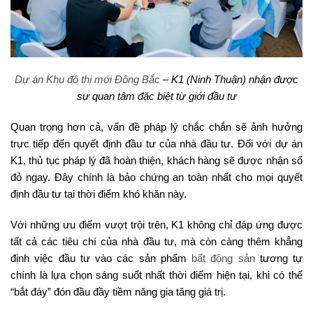
Dự án Khu đô thị mới Đông Bắc
– K1 (Ninh Thuận) nhận được
sự quan tâm đặc biệt từ giới đầu tư
Quan trọng hơn cả, vấn đề pháp lý chắc chắn sẽ ảnh hưởng
trực tiếp đến quyết định đầu tư của nhà đầu tư. Đối với dự án
K1, thủ tục pháp lý đã hoàn thiện, khách hàng sẽ được nhận sổ
đỏ ngay. Đây chính là bảo chứng an toàn nhất cho mọi quyết
định đầu tư tại thời điểm khó khăn này.
Với những ưu điểm vượt trội trên, K1 không chỉ đáp ứng được
tất cả các tiêu chí của nhà đầu tư, mà còn càng thêm khẳng
định việc đầu tư vào các sản phẩm
bất động sản
tương tự
chính là lựa chọn sáng suốt nhất thời điểm hiện tại, khi có thể
“bắt đáy” đón đầu đầy tiềm năng gia tăng giá trị.