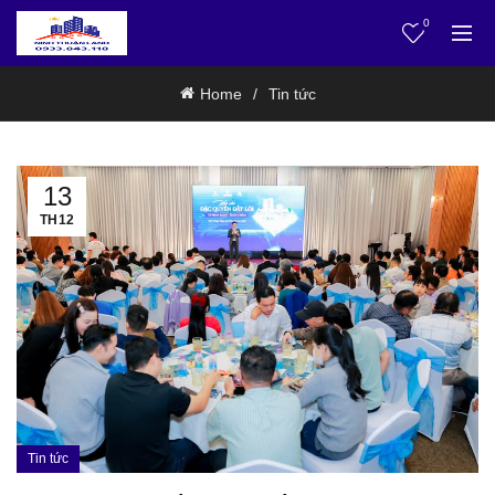
0
Home
Tin tức
13
TH12
Tin tức