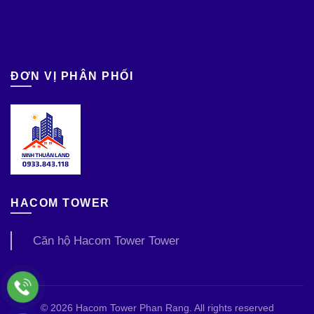
ĐƠN VỊ PHÂN PHỐI
HACOM TOWER
Căn hộ Hacom Tower Tower
© 2026
Hacom Tower Phan Rang
. All rights reserved