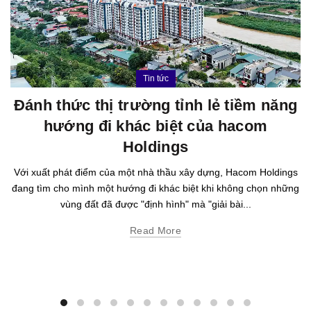
Tin tức
Đánh thức thị trường tỉnh lẻ tiềm năng
hướng đi khác biệt của hacom
Holdings
Với xuất phát điểm của một nhà thầu xây dựng, Hacom Holdings
đang tìm cho mình một hướng đi khác biệt khi không chọn những
vùng đất đã được "định hình" mà "giải bài...
Read More