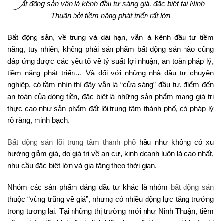
Bất động sản vẫn là kênh đầu tư sáng giá, đặc biệt tại Ninh
Thuận bởi tiềm năng phát triển rất lớn
Bất động sản, về trung và dài hạn, vẫn là kênh đầu tư tiềm
năng, tuy nhiên, không phải sản phẩm bất động sản nào cũng
đáp ứng được các yếu tố về tỷ suất lợi nhuận, an toàn pháp lý,
tiềm năng phát triển… Và đối với những nhà đầu tư chuyên
nghiệp, có tầm nhìn thì đây vẫn là “cửa sáng” đầu tư, điểm đến
an toàn của dòng tiền, đặc biệt là những sản phẩm mang giá trị
thực cao như sản phẩm đất lõi trung tâm thành phố, có pháp lý
rõ ràng, minh bạch.
Bất động sản lõi trung tâm thành phố
hầu như không có xu
hướng giảm giá, do giá trị về an cư, kinh doanh luôn là cao nhất,
nhu cầu đặc biệt lớn và gia tăng theo thời gian.
Nhóm các sản phẩm đáng đầu tư khác là nhóm
bất động sản
thuộc “vùng trũng về giá”, nhưng có nhiều động lực tăng trưởng
trong tương lai. Tại những thị trường mới như Ninh Thuận, tiềm