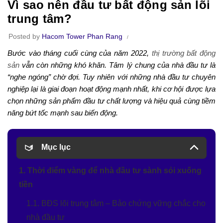
Vì sao nên đầu tư bất động sản lõi
trung tâm?
Posted by
Hacom Tower Phan Rang
Bước vào tháng cuối cùng của năm 2022,
thị trường bất động
sản
vẫn còn những khó khăn. Tâm lý chung của nhà đầu tư là
“nghe ngóng” chờ đợi. Tuy nhiên với những nhà đầu tư chuyên
nghiệp lại là giai đoạn hoạt động mạnh nhất, khi cơ hội được lựa
chọn những sản phẩm đầu tư chất lượng và hiệu quả cùng tiềm
năng bứt tốc mạnh sau biến động.
Mục lục
1. Thời điểm vàng để nhà đầu tư sành sỏi xuống
tiền
1.1. BĐS lõi trung tâm – Bảo chứng vững chắc cho
nhà đầu tư