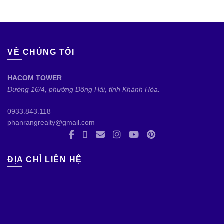
VỀ CHÚNG TÔI
HACOM TOWER
Đường 16/4, phường Đông Hải, tỉnh Khánh Hòa.
0933.843.118
phanrangrealty@gmail.com
ĐỊA CHỈ LIÊN HỆ