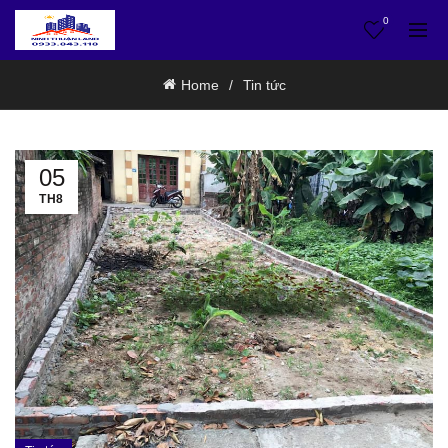
0
Home
Tin tức
05
TH8