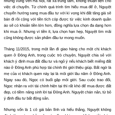
những vùng ven Hà Nội, rất xa trung tâm, không thuận tiện cho
việc di chuyển. Từ chính quá trình tìm hiểu mua để ở, Nguyệt
chuyển hướng sang mua đầu tư với kì vọng khi đất tăng giá sẽ
bán đi rồi cộng với tiền tích cóp được từ việc kinh doanh quần
áo sẽ có khoản tiền lớn hơn, đồng nghĩa lựa chọn đa dạng hơn
khi mua ở. Nhưng vì tiền ít, lựa chọn hạn hẹp, Nguyệt tìm mãi
cũng không được sản phẩm đầu tư mong muốn.
Tháng 11/2015, trong một lần đi giao hàng cho một chị khách
quen ở Đông Anh, trong cuộc trò chuyện, Nguyệt chia sẻ với
khách ý định mua đất đầu tư và ngỏ ý nếu khách biết miếng đất
nào ở Đông Anh phù hợp tài chính thì giới thiệu giúp. Bất ngờ là
mẹ của vị khách quen này lại là môi giới lâu năm ở Đông Anh.
Ngay sau đó, Ngọc có buổi gặp môi giới. Sau cuộc trao đổi,
Ngọc nhận ra với tài chính hiện tại thì rất khó để mua được đất
đẹp, có tiềm năng sinh lời tại Đông Anh. Nguyệt chán nản, từ bỏ
ý định đầu tư bất động sản.
Nhưng vốn là 1 cô gái bản lĩnh và hiếu thắng, Nguyệt không