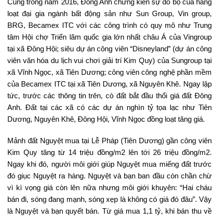
Cũng trong năm 2016, Đông Anh chứng kiến sự đổ bộ của hàng
loạt đại gia ngành bất động sản như Sun Group, Vin group,
BRG, Becamex ITC với các công trình có quy mô như Trung
tâm Hội chợ Triển lãm quốc gia lớn nhất châu Á của Vingroup
tại xã Đông Hội; siêu dự án công viên “Disneyland” (dự án công
viên văn hóa du lịch vui chơi giải trí Kim Quy) của Sungroup tại
xã Vĩnh Ngọc, xã Tiên Dương; công viên công nghệ phần mềm
của Becamex ITC tại xã Tiên Dương, xã Nguyên Khê. Ngay lập
tức, trước các thông tin trên, cò đất bắt đầu thổi giá đất Đông
Anh. Đất tại các xã có các dự án nghìn tỷ tọa lạc như Tiên
Dương, Nguyên Khê, Đông Hội, Vĩnh Ngọc đồng loạt tăng giá.
Mảnh đất Nguyệt mua tại Lễ Pháp (Tiên Dương) gần công viên
Kim Quy tăng từ 14 triệu đồng/m2 lên tới 26 triệu đồng/m2.
Ngay khi đó, người môi giới giúp Nguyệt mua miếng đất trước
đó giục Nguyệt ra hàng. Nguyệt và bạn ban đầu còn chần chừ
vì kì vọng giá còn lên nữa nhưng môi giới khuyên: “Hai cháu
bán đi, sóng đang mạnh, sóng xẹp là không có giá đó đâu”. Vậy
là Nguyệt và bạn quyết bán. Từ giá mua 1,1 tỷ, khi bán thu về