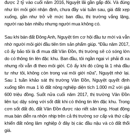
được 2 tỷ vào cuối năm 2016, Nguyệt lãi gần gấp đôi. Và đúng
như lời môi giới nhận định, chưa đầy vài tuần sau, giá đất xẹp
xuống, gần như trở về mức ban đầu, thị trường vắng lặng,
người rao bán nhiều nhưng người mua không có.
Sau khi bán đất Đông Anh, Nguyệt tìm cơ hội đầu tư mới và vẫn
nhờ người môi giới đầu tiên tìm sản phẩm giúp. “Đầu năm 2017,
cô ấy bảo tôi là đi mua đất Vân Đồn, thị trường sẽ có sóng lớn
do có thông tin lên đặc khu. Ban đầu, tôi ngần ngại vì phải đi xa
nhưng rồi vẫn đi theo môi giới. Cô ấy khi đó cũng là 1 nhà đầu
tư như tôi, không còn trong vai môi giới nữa”, Nguyệt nhớ lại.
Sau 1 tuần khảo sát thị trường Vân Đồn, Nguyệt quyết định
xuống tiền mua 1 lô đất nông nghiệp diện tích 1.000 m2 với giá
600 triệu đồng. Suốt nửa cuối năm 2017, thị trường Vân Đồn
liên tục dậy sóng với sốt đất khi có thông tin lên đặc khu. Trong
cơn sốt đất đó, đất Vân Đồn được ráo riết săn lùng. Hoạt động
mua bán diễn ra nhộn nhịp trên cả thị trường sơ cấp và thứ cấp
khiến đất nông lâm nghiệp ở đây bị các đầu nậu và cò đất thổi
giá.