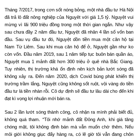
Tháng 7/2017, trong cơn sốt nóng bỏng, một nhà đầu tư Hà Nội
đã trả lô đất nông nghiệp của Nguỵêt với giá 1,5 tỷ. Nguyệt vui
mừng vì lãi 900 triệu đồng trong một thời gian ngắn. Như vậy
sau chưa đầy 2 năm đầu tư, Nguyệt đã nhân 4 lần số vốn ban
đầu. Sau vụ đầu tư đó, Nguyệt dồn tiền mua một căn hộ tại
Nam Từ Liêm. Sau khi mua căn hộ để ở, Nguyệt gần như ko
còn vốn. Đầu năm 2019, sau 1 năm tiếp tục buôn bán quần áo,
Nguyệt mua 1 mảnh đất hơn 300 triệu ở quê nhà Bắc Giang.
Tuy nhiên, thị trường khá ổn định nên kịch bản lướt sóng đã
không xảy ra. Đến năm 2020, dịch Covid bùng phát khiến thị
trường trầm lắng, Nguyệt cũng không sốt ruột, vội vàng do tiền
đầu tư là tiền nhàn rỗi. Cô dự định sẽ đầu tư lâu dài cho đến khi
đạt kì vọng lợi nhuận mới bán ra.
Sau 2 lần lướt sóng thành công, cô nhận ra mình phải biết đủ,
không quá tham. “Tôi nhớ mảnh đất Đông Anh, khi giá tăng
chóng mặt, tôi không định bán mà vẫn muốn chờ thêm. Nếu
môi giới không giục đẩy hàng ra, có lẽ giờ tôi vẫn đang chôn