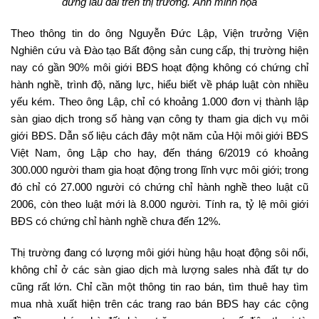
đứng lâu dài trên thị trường. Ảnh minh họa
Theo thông tin do ông Nguyễn Đức Lập, Viện trưởng Viện
Nghiên cứu và Đào tạo Bất động sản cung cấp, thị trường hiện
nay có gần 90% môi giới BĐS hoạt động không có chứng chỉ
hành nghề, trình độ, năng lực, hiểu biết về pháp luật còn nhiều
yếu kém. Theo ông Lập, chỉ có khoảng 1.000 đơn vị thành lập
sàn giao dịch trong số hàng vạn công ty tham gia dịch vụ môi
giới BĐS. Dẫn số liệu cách đây một năm của Hội môi giới BĐS
Việt Nam, ông Lập cho hay, đến tháng 6/2019 có khoảng
300.000 người tham gia hoạt động trong lĩnh vực môi giới; trong
đó chỉ có 27.000 người có chứng chỉ hành nghề theo luật cũ
2006, còn theo luật mới là 8.000 người. Tính ra, tỷ lệ môi giới
BĐS có chứng chỉ hành nghề chưa đến 12%.
Thị trường đang có lượng môi giới hùng hậu hoạt động sôi nổi,
không chỉ ở các sàn giao dịch mà lượng sales nhà đất tự do
cũng rất lớn. Chỉ cần một thông tin rao bán, tìm thuê hay tìm
mua nhà xuất hiện trên các trang rao bán BĐS hay các cộng