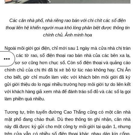
Các căn nhà phố, nhà riêng rao bán với chi chít các số điện
thoại liên hệ khiến người mua khó lòng phân biệt được thông tin
chính chủ. Ảnh minh họa
Ngoài môi giới gọi điện, chỉ mới sau 1 ngày mà cửa nhà chị tràn
ngập các tờ rao, số điện thoại rao bán nhà của các bên xa lạ,
đếm sơ sơ cũng hơn chục số. Còn số điện thoại và quảng cáo
chính chủ của chị thì đã bị xé bỏ từ lúc nào không hay. Chị Ân
cho biết, giờ chỉ muốn làm việc với khách bên môi giới đã ký
gửi giới thiệu do lo ngại nhiều trường hợp môi giới tự do liên kết
với khách hàng giả xem nhà để đánh tráo sổ đỏ và các số lạ gọi
làm phiền quá nhiều.
Tương tự, trên tuyến đường Cao Thắng cũng có một căn nhà
mặt phố đang chào thuê. Dù theo thông tin ghi nhận, căn nhà
này đã được ký gửi cho một công ty môi giới tại quận 1, nhưng
trên cửa vẫn có nhiều số điện thoại khác nhau dán kín cổng.