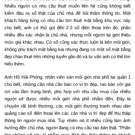
Nhiều người có nhu cầu thuê muốn liên hệ cũng không biết
kiếm đâu ra số thật của chủ nhà để hỏi thăm thông tin. Một
khách hàng từng có nhu cầu tìm thuê mặt bằng khu vực này
cho biết, anh có thử gọi đến 2-3 số điện thoại trên đó, phần
nhiều đều xác nhận là chủ nhà, nhưng mỗi người lại giới thiệu
mức giá khác nhau. Có số cũng xác thực luôn là bên môi giới,
không phụ trách mặt bằng kia nhưng đang có một số mặt bằng
đẹp chào thuê trên những tuyến gần đó và tư vấn anh có thể tìm
hiểu thêm.
Anh Hồ Hải Phòng, nhân viên sàn môi giới nhà phố tại quận 1
cho biết, những căn nhà cần bán có vị trí đẹp, rao bán với giá
rơi vào tầm trung bình, phù hợp với nhu cầu mua của nhiều
người sẽ được nhiều môi giới nhà phố nhắm đến. Đây là
chuyện rất bình thường, các môi giới thường tranh nhau dán
quảng cáo số điện thoại lên các căn nhà vị trí đẹp để thu thập
thông tin người mua nhà. Tuy nhiên nó ít nhiều cũng làm ảnh
hưởng đến chủ nhà, người đang có nhu cầu rao bán thật. “Phần
lớn những số này là nhằm mục đích thu thập thông tin khách