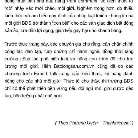
đồng mua bán nhà đất, hàng trăm comment, số điện thoại từ
“cò” nhảy vào mời chào, môi giới. Nghiêm trọng hơn, do thiếu
kiến thức và am hiểu quy định của pháp luật khiến không ít nhà
môi giới BĐS trở thành “con bài” cho các sàn giao dịch bất động
sản ảo, lừa đảo lợi dụng, gián tiếp gây hại cho khách hàng.
Trước thực trạng này, các chuyên gia cho rằng, cần chấn chỉnh
công tác đào tạo, cấp chứng chỉ hành nghề, đồng thời tăng
cường công tác phổ biến luật và nâng cao trình độ cho lực
lượng môi giới. Hiện Batdongsan.com.vn cũng đã có các
chương trình Expert Talk cung cấp kiến thức, kỹ năng dành
riêng cho các nhà môi giới. Thực tế cho thấy, thị trường BĐS
chỉ có thể phát triển bền vững nếu đội ngũ môi giới được đào
tạo, bồi dưỡng chặt chẽ hơn.
( Theo Phương Uyên – Thanhnienviet )