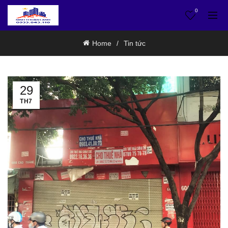
0
Home
Tin tức
29
TH7