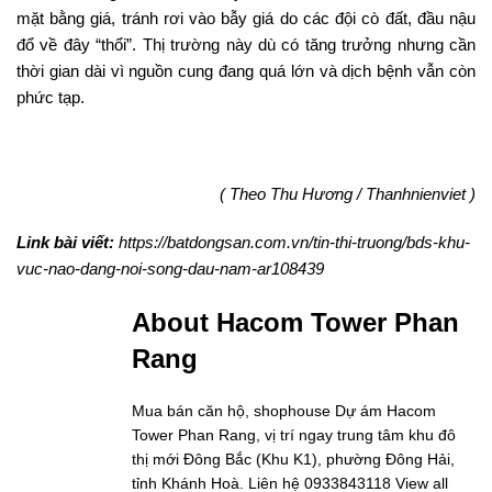
mặt bằng giá, tránh rơi vào bẫy giá do các đội cò đất, đầu nậu
đổ về đây “thổi”. Thị trường này dù có tăng trưởng nhưng cần
thời gian dài vì nguồn cung đang quá lớn và dịch bệnh vẫn còn
phức tạp.
( Theo Thu Hương / Thanhnienviet )
Link bài viết:
https://batdongsan.com.vn/tin-thi-truong/bds-khu-
vuc-nao-dang-noi-song-dau-nam-ar108439
About Hacom Tower Phan
Rang
Mua bán căn hộ, shophouse Dự ám Hacom
Tower Phan Rang, vị trí ngay trung tâm khu đô
thị mới Đông Bắc (Khu K1), phường Đông Hải,
tỉnh Khánh Hoà. Liên hệ 0933843118
View all