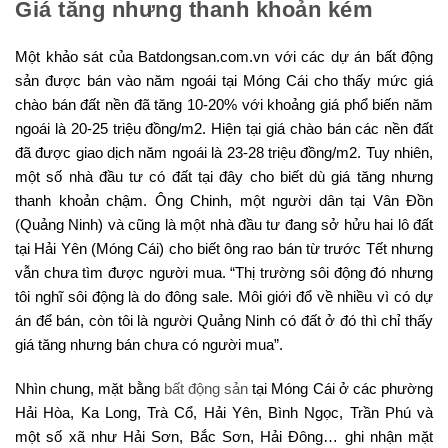
Giá tăng nhưng thanh khoản kém
Một khảo sát của Batdongsan.com.vn với các dự án bất động
sản được bán vào năm ngoái tại Móng Cái cho thấy mức giá
chào bán đất nền đã tăng 10-20% với khoảng giá phổ biến năm
ngoái là 20-25 triệu đồng/m2. Hiện tại giá chào bán các nền đất
đã được giao dịch năm ngoái là 23-28 triệu đồng/m2. Tuy nhiên,
một số nhà đầu tư có đất tại đây cho biết dù giá tăng nhưng
thanh khoản chậm. Ông Chinh, một người dân tại Vân Đồn
(Quảng Ninh) và cũng là một nhà đầu tư đang sở hửu hai lô đất
tại Hải Yên (Móng Cái) cho biết ông rao bán từ trước Tết nhưng
vẫn chưa tìm được người mua. “Thị trường sôi động đó nhưng
tôi nghĩ sôi động là do đông sale. Môi giới đổ về nhiều vì có dự
án để bán, còn tôi là người Quảng Ninh có đất ở đó thì chỉ thấy
giá tăng nhưng bán chưa có người mua”.
Nhìn chung, mặt bằng
bất động sản
tại Móng Cái ở các phường
Hải Hòa, Ka Long, Trà Cổ, Hải Yên, Bình Ngọc, Trần Phú và
một số xã như Hải Sơn, Bắc Sơn, Hải Đông… ghi nhận mặt