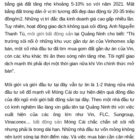
bằng giá đất tăng nhẹ khoảng 5-10% so với năm 2021. Mặt
bằng đất trong dân ở vị trí tương đối đẹp dao động từ 20-35 triệu
đồng/m2. Những vị trí đắc địa kinh doanh giá cao gấp nhiều lần.
Tuy nhiên, hoạt động giao dịch không quá sôi động. Anh Nguyễn
Thanh Tú,
môi giới bất động sản
tại Quảng Ninh cho biết: “Thị
trường sôi nổi ở những khu vực gần dự án của Vinhomes sắp
bán, một số nhà đầu tư đã tìm mua gom đất gần dự án của Vin,
còn các khu khác thì ăn theo sóng nên tăng nhẹ. Tôi nghĩ giao
dịch mạnh thì phải đợi một thời gian nữa khi Vin chính thức mở
bán”.
Môi giới và giới đầu tư tại đây vẫn tự tin là 1-2 tháng nữa nhà
đầu tư sẽ đổ mạnh về Móng Cái do sự hiện diện quá đông đảo
của đội ngũ môi giới bất động sản tại đây. Theo một nhà đầu tư
có kinh nghiệm lão làng xin giấu tên tại Quảng Ninh thì với việc
xuất hiện của các ông lớn như Vin, FLC, Sungroup,
Vinaconex…
bất động sản
Móng Cái chắc chắn sẽ sôi nổi
nhưng phải là trong dài hạn. Những nhà đầu tư vốn mỏng không
nên lướt sóng tại thời điểm này. Và việc mua bán cần cân nhắc