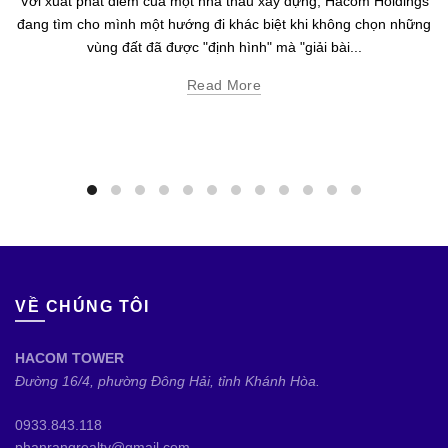
Với xuất phát điểm của một nhà thầu xây dựng, Hacom Holdings
đang tìm cho mình một hướng đi khác biệt khi không chọn những
vùng đất đã được "định hình" mà "giải bài...
Read More
VỀ CHÚNG TÔI
HACOM TOWER
Đường 16/4, phường Đông Hải, tỉnh Khánh Hòa.
0933.843.118
phanrangrealty@gmail.com