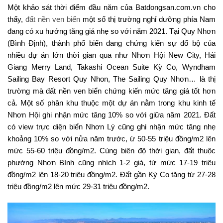
Một khảo sát thời điểm đầu năm của Batdongsan.com.vn cho
thấy,
đất nền ven biển
một số thị trường nghỉ dưỡng phía Nam
đang có xu hướng tăng giá nhẹ so với năm 2021. Tại Quy Nhơn
(Bình Định), thành phố biển đang chứng kiến sự đổ bộ của
nhiều dự án lớn thời gian qua như Nhơn Hội New City, Hải
Giang Merry Land, Takashi Ocean Suite Kỳ Co, Wyndham
Sailing Bay Resort Quy Nhon, The Sailing Quy Nhơn… là thị
trường mà đất nền ven biển chứng kiến mức tăng giá tốt hơn
cả. Một số phân khu thuộc một dự án nằm trong khu kinh tế
Nhơn Hội ghi nhận mức tăng 10% so với giữa năm 2021. Đất
có view trực diện biển Nhơn Lý cũng ghi nhận mức tăng nhẹ
khoảng 10% so với nửa năm trước, ừ 50-55 triệu đồng/m2 lên
mức 55-60 triệu đồng/m2. Cùng biên độ thời gian, đất thuộc
phường Nhơn Bình cũng nhích 1-2 giá, từ mức 17-19 triệu
đồng/m2 lên 18-20 triệu đồng/m2. Đất gần Kỳ Co tăng từ 27-28
triệu đồng/m2 lên mức 29-31 triệu đồng/m2.