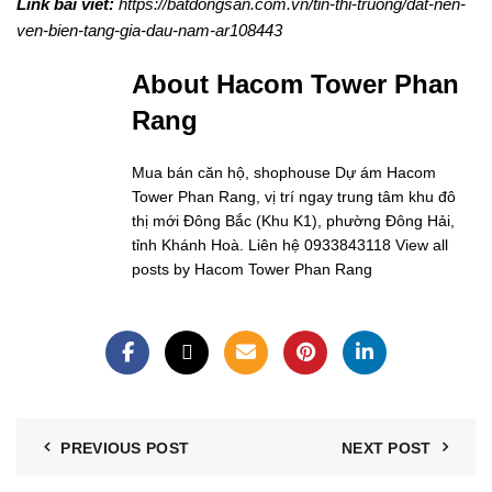
Link bài viết:
https://batdongsan.com.vn/tin-thi-truong/dat-nen-
ven-bien-tang-gia-dau-nam-ar108443
About Hacom Tower Phan
Rang
Mua bán căn hộ, shophouse Dự ám Hacom
Tower Phan Rang, vị trí ngay trung tâm khu đô
thị mới Đông Bắc (Khu K1), phường Đông Hải,
tỉnh Khánh Hoà. Liên hệ 0933843118
View all
posts by Hacom Tower Phan Rang
PREVIOUS POST
NEXT POST