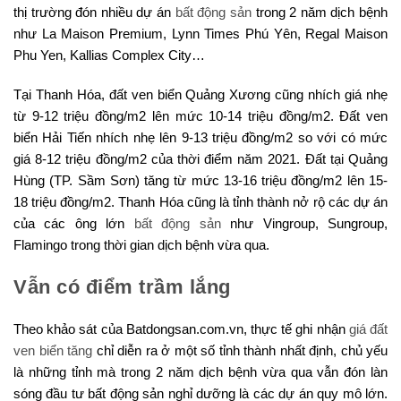
thị trường đón nhiều dự án
bất động sản
trong 2 năm dịch bệnh
như La Maison Premium, Lynn Times Phú Yên, Regal Maison
Phu Yen, Kallias Complex City…
Tại Thanh Hóa, đất ven biển Quảng Xương cũng nhích giá nhẹ
từ 9-12 triệu đồng/m2 lên mức 10-14 triệu đồng/m2. Đất ven
biển Hải Tiến nhích nhẹ lên 9-13 triệu đồng/m2 so với có mức
giá 8-12 triệu đồng/m2 của thời điểm năm 2021. Đất tại Quảng
Hùng (TP. Sầm Sơn) tăng từ mức 13-16 triệu đồng/m2 lên 15-
18 triệu đồng/m2. Thanh Hóa cũng là tỉnh thành nở rộ các dự án
của các ông lớn
bất động sản
như Vingroup, Sungroup,
Flamingo trong thời gian dịch bệnh vừa qua.
Vẫn có điểm trầm lắng
Theo khảo sát của Batdongsan.com.vn, thực tế ghi nhận
giá đất
ven biển tăng
chỉ diễn ra ở một số tỉnh thành nhất định, chủ yếu
là những tỉnh mà trong 2 năm dịch bệnh vừa qua vẫn đón làn
sóng đầu tư bất động sản nghỉ dưỡng là các dự án quy mô lớn.