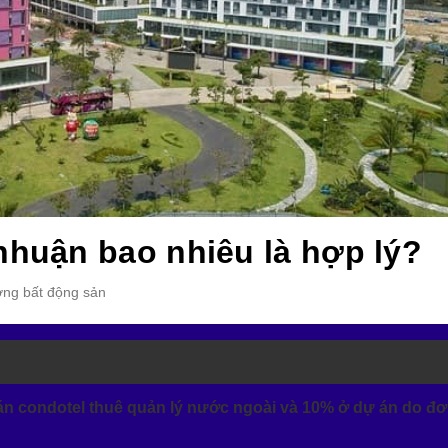
nhuận bao nhiêu là hợp lý?
ường bất động sản
n condotel thuê quản lý nước ngoài và 10% ở dự án do đơ