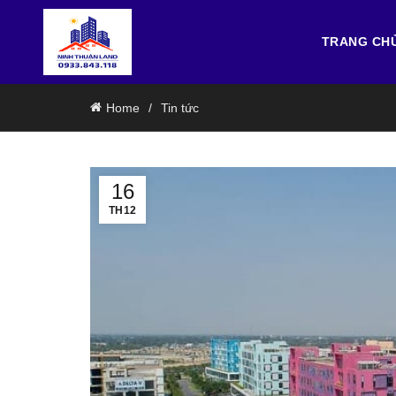
TRANG CH
Home
Tin tức
16
TH12