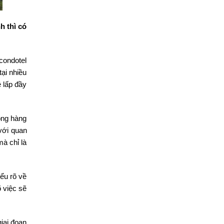
h thì có
condotel
ại nhiều
ệ lấp đầy
ong hàng
 với quan
à chỉ là
ểu rõ về
õ việc sẽ
iai đoạn