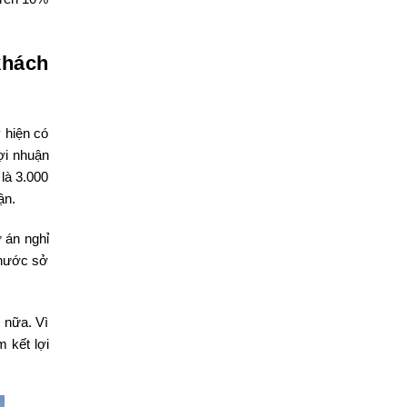
khách
 hiện có
ợi nhuận
là 3.000
ận.
 án nghỉ
 nước sở
 nữa. Vì
 kết lợi