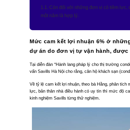
1.1. Còn đối với những đơn vị có tiềm lực,
một năm là hợp lý.
Mức cam kết lợi nhuận 6% ở những
dự án do đơn vị tự vận hành, được 
Tại diễn đàn “Hành lang pháp lý cho thị trường co
vấn Savills Hà Nội cho rằng, căn hộ khách sạn (condote
Về tỷ lệ cam kết lợi nhuận, theo bà Hằng, phân tích
lực, bản thân nhà điều hành có uy tín thì mức độ 
kinh nghiệm Savills từng thử nghiệm.