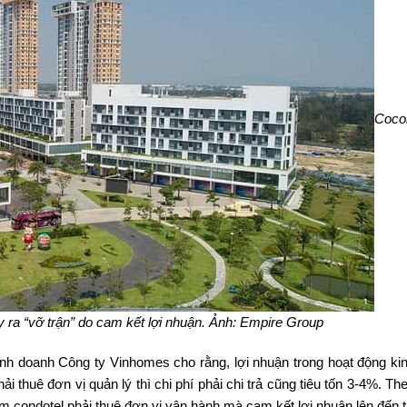
Coco
 ra “vỡ trận” do cam kết lợi nhuận. Ảnh: Empire Group
inh doanh Công ty Vinhomes cho rằng, lợi nhuận trong hoạt động ki
 thuê đơn vị quản lý thì chi phí phải chi trả cũng tiêu tốn 3-4%. Th
 condotel phải thuê đơn vị vận hành mà cam kết lợi nhuận lên đến 