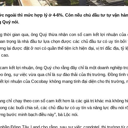
ớc ngoài thì mức hợp lý ở 4-6%. Còn nếu chủ đầu tư tự vận hàn
 Quý nói.
ong thời gian qua, ông Quý thừa nhận con số cam kết lợi nhuận của 
an trọng là nhà đầu tư lựa chọn được các chủ đầu tư có uy tín bởi t
 lại được đặt ở nơi có quần thể tiện ích hiện đại, vị trí đắc địa, tỷ l
 cao.
am kết lợi nhuận, ông Quý cho rằng đây chỉ là một doanh nghiệp tr
eo ông, sự việc vừa qua chỉ là sự đào thải của thị trường. Đồng tình
t lợi nhuận của Cocobay không mang tính đại diện cho thị trường, m
ng chỉ chạy theo con số cam kết hơn là các giá trị khác mà không hi
ong các buổi chia sẻ, các chủ đầu tư có uy tín và năng lực đều nói r
từng bước minh bạch điều này”, bà Lộc nói.
hần Đông Tây Land cho rằng, sau sự việc condotel, thị trường từ g