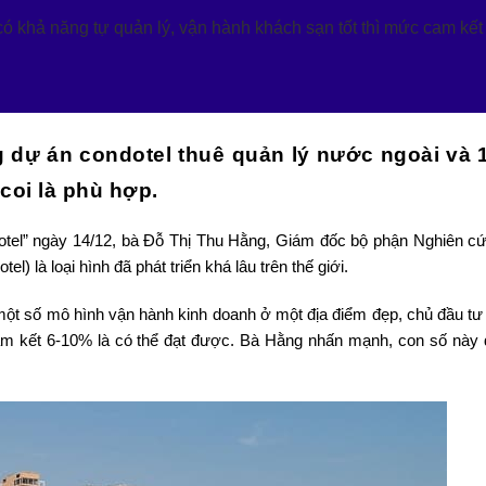
 có khả năng tự quản lý, vận hành khách sạn tốt thì mức cam kế
 dự án condotel thuê quản lý nước ngoài và
coi là phù hợp.
ndotel” ngày 14/12, bà Đỗ Thị Thu Hằng, Giám đốc bộ phận Nghiên c
l) là loại hình đã phát triển khá lâu trên thế giới.
 một số mô hình vận hành kinh doanh ở một địa điểm đẹp, chủ đầu tư
cam kết 6-10% là có thể đạt được. Bà Hằng nhấn mạnh, con số này 