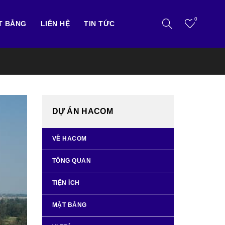
0
T BẰNG
LIÊN HỆ
TIN TỨC
DỰ ÁN HACOM
VỀ HACOM
TỔNG QUAN
TIỆN ÍCH
MẶT BẰNG