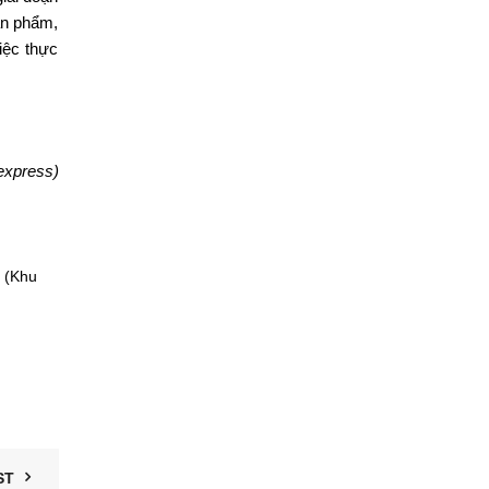
ản phẩm,
iệc thực
express)
 (Khu
ST