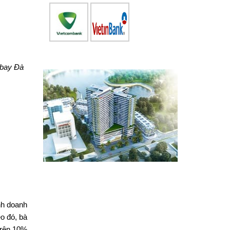
bay Đà
nh doanh
eo đó, bà
trên 10%