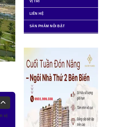
VỊ TRÍ
LIÊN HỆ
SẢN PHẨM NỖI BẬT
n vị