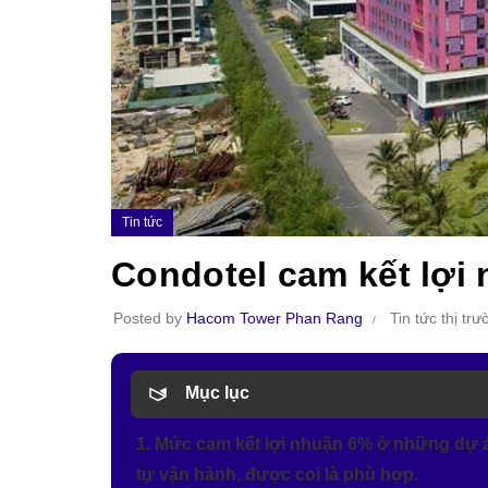
Tin tức
Condotel cam kết lợi 
Posted by
Hacom Tower Phan Rang
Tin tức thị tr
Mục lục
1. Mức cam kết lợi nhuận 6% ở những dự á
tự vận hành, được coi là phù hợp.