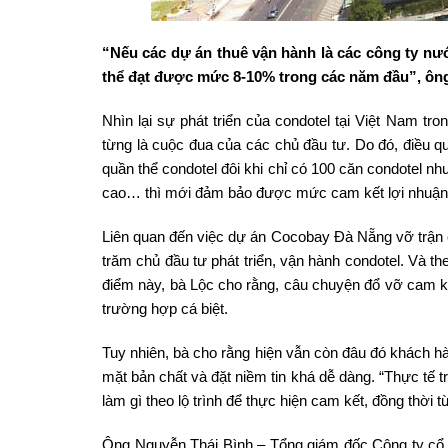
“Nếu các dự án thuê vận hành là các công ty nư
thể đạt được mức 8-10% trong các năm đầu”, ông
Nhìn lại sự phát triển của condotel tại Việt Nam tr
từng là cuộc đua của các chủ đầu tư. Do đó, điều qu
quần thể condotel đôi khi chỉ có 100 căn condotel nhưng
cao… thì mới đảm bảo được mức cam kết lợi nhuận
Liên quan đến việc dự án Cocobay Đà Nẵng vỡ trận c
trăm chủ đầu tư phát triển, vận hành condotel. Và th
điểm này, bà Lộc cho rằng, câu chuyện đổ vỡ cam kế
trường hợp cá biệt.
Tuy nhiên, bà cho rằng hiện vẫn còn đâu đó khách hà
mặt bản chất và đặt niềm tin khá dễ dàng. “Thực tế tr
làm gì theo lộ trình để thực hiện cam kết, đồng thời 
Ông Nguyễn Thái Bình – Tổng giám đốc Công ty cổ p