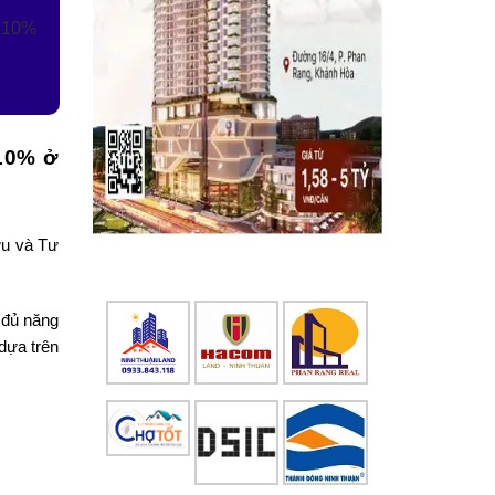
t 10%
 10% ở
ứu và Tư
 đủ năng
dựa trên