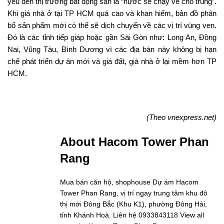
yếu đến thị trường bất động sản là “nước sẽ chạy về chỗ trũng”.
Khi giá nhà ở tại TP HCM quá cao và khan hiếm, bản đồ phân
bổ sản phẩm mới có thể sẽ dịch chuyển về các vị trí vùng ven.
Đó là các tỉnh tiếp giáp hoặc gần Sài Gòn như: Long An, Đồng
Nai, Vũng Tàu, Bình Dương vì các địa bàn này không bị hạn
chế phát triển dự án mới và giá đất, giá nhà ở lại mềm hơn TP
HCM.
(Theo vnexpress.net)
About Hacom Tower Phan
Rang
Mua bán căn hộ, shophouse Dự ám Hacom
Tower Phan Rang, vị trí ngay trung tâm khu đô
thị mới Đông Bắc (Khu K1), phường Đông Hải,
tỉnh Khánh Hoà. Liên hệ 0933843118
View all