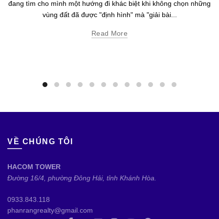
đang tìm cho mình một hướng đi khác biệt khi không chọn những
vùng đất đã được "định hình" mà "giải bài...
Read More
VỀ CHÚNG TÔI
HACOM TOWER
Đường 16/4, phường Đông Hải, tỉnh Khánh Hòa.
0933.843.118
phanrangrealty@gmail.com