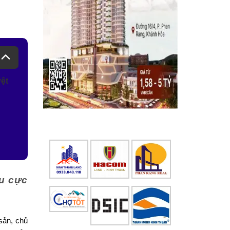
yệt
êu cực
sản, chủ