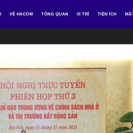
Ủ
VỀ HACOM
TỔNG QUAN
VỊ TRÍ
TIỆN ÍCH
MẶ