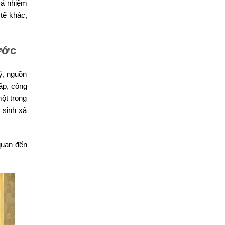
cả nhiệm
 tế khác,
ước
ý, nguồn
hấp, công
một trong
 sinh xã
quan đến