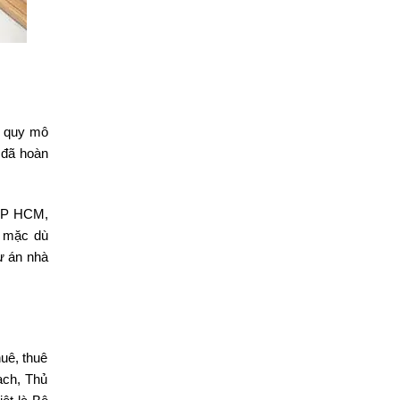
i quy mô
 đã hoàn
, TP HCM,
m mặc dù
ự án nhà
uê, thuê
ạch, Thủ