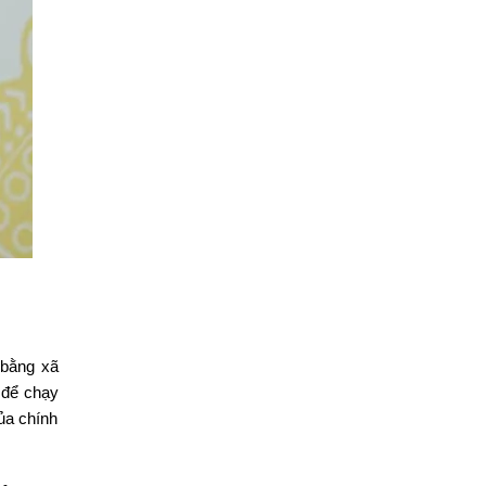
 bằng xã
i để chạy
của chính