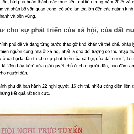
 tốc, bứt phá hoàn thành các mục tiêu, chỉ tiêu trong năm 2025 và 
ng và phân bổ vốn quan trọng, có sức lan tỏa lớn đến các ngành kinh
nhanh và bền vững.
tư cho sự phát triển của xã hội, của đất n
hính phủ đã và đang từng bước tháo gỡ khó khăn về thể chế, pháp l
 thiện nguồn cung nhà ở xã hội, nhất là cho đối tượng có thu nhập t
ở xã hội là đầu tư cho sự phát triển của xã hội, của đất nước”; là 
 là “đòn bẩy kép” vừa giải quyết chỗ ở cho người dân, bảo đảm an
 cho người dân.
h phủ đã ban hành 22 nghị quyết, 16 chỉ thị, nhiều công điện liên 
những kết quả rất tích cực.