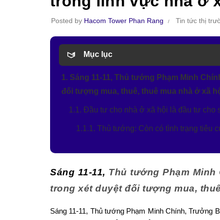
trong lĩnh vực nhà ở 
Posted by
Hacom Tower Phan Rang
Tin tức thị tr
Mục lục
1. Sáng 11-11, Thủ tướng Phạm Minh Chính 
đối tượng mua, thuê, thuê mua nhà ở xã hộ
1.1. Đầu tư cho nhà ở xã hội là đầu tư cho 
1.1.1. Thủ tướng: Còn có tình trạng tiêu 
Sáng 11-11,
Thủ tướng Phạm Minh Ch
trong xét duyệt đối tượng mua, thu
Sáng 11-11, Thủ tướng Phạm Minh Chính, Trưởng Ba