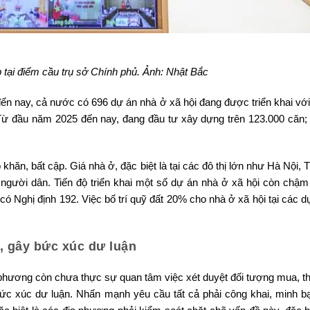
tại điểm cầu trụ sở Chính phủ. Ảnh: Nhật Bắc
 đến nay, cả nước có 696 dự án nhà ở xã hội đang được triển khai vớ
Từ đầu năm 2025 đến nay, đang đầu tư xây dựng trên 123.000 căn;
khăn, bất cập. Giá nhà ở, đặc biệt là tại các đô thị lớn như Hà Nội
gười dân. Tiến độ triển khai một số dự án nhà ở xã hội còn chậ
ó Nghị định 192. Việc bố trí quỹ đất 20% cho nhà ở xã hội tại các d
c, gây bức xúc dư luận
phương còn chưa thực sự quan tâm việc xét duyệt đối tượng mua, th
 bức xúc dư luận. Nhấn mạnh yêu cầu tất cả phải công khai, minh b