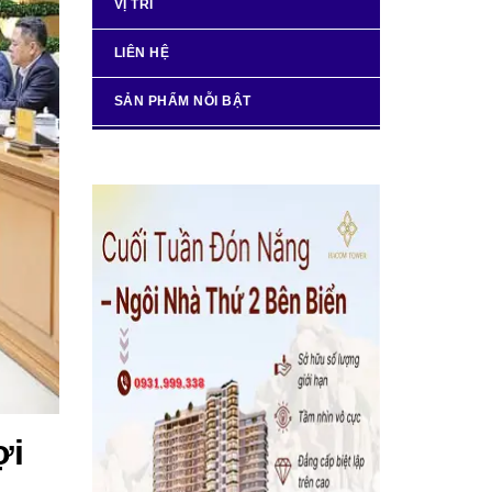
VỊ TRÍ
LIÊN HỆ
SẢN PHẨM NỖI BẬT
ợi