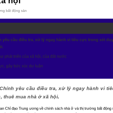
xã hội
ường bất động sản
yêu cầu điều tra, xử lý ngay hành vi tiêu cực trong xét du
i.
sự phát triển của xã hội, của đất nước
cực, gây bức xúc dư luận
ính yêu cầu điều tra, xử lý ngay hành vi ti
ê, thuê mua nhà ở xã hội
.
n Chỉ đạo Trung ương về chính sách nhà ở và thị trường bất động 