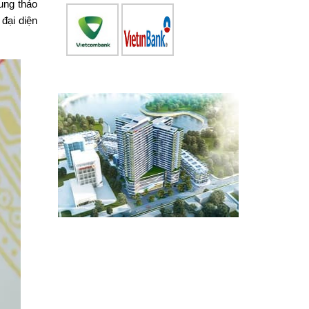
rung thảo
đại diện