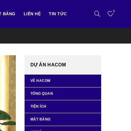
0
T BẰNG
LIÊN HỆ
TIN TỨC
DỰ ÁN HACOM
VỀ HACOM
TỔNG QUAN
TIỆN ÍCH
MẶT BẰNG