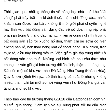
Đức chia sẻ.
Thời gian qua, những thông tin về hàng loạt nhà phố khu “
đất
vàng
” phải trầy trật tìm khách thuê, thậm chí đóng cửa, nhiều
khách sạn được rao bán, không ít môi giới phải chuyển nghề
hay
lĩnh vực bất động sản
đứng đầu về số doanh nghiệp phải
phá sản trong 8 tháng đầu năm… khiến ai cũng nghĩ
thị trường
bất động sản
sắp rơi xuống hố đen, thậm chí sẽ sớm có hiện
tượng bán rẻ, bán tháo hàng loạt để thoát hàng. Tuy nhiên, trên
thực tế, điều này không xảy ra. Việc giảm giá tập trung nhiều ở
bất động sản cho thuê. Những loại hình sát nhu cầu thực như
chung cư vẫn giữ giá bán tương đối ổn định, thậm chí tăng nhẹ.
Đất nền
một số khu vực như Đà Nẵng, Nha Trang (Khánh Hòa),
Quy Nhơn (Bình Định)… có tình trạng bán cắt lỗ nhưng không
nhiều, thậm chí tại một số nơi vùng ven như Đồng Nai giá vẫn
tăng tại một số khu vực.
Theo báo cáo thị trường tháng 8/2020 của Batdongsan.com.vn,
dù trải qua tháng 7 âm lịch và sự bùng phát trở lại của dịch