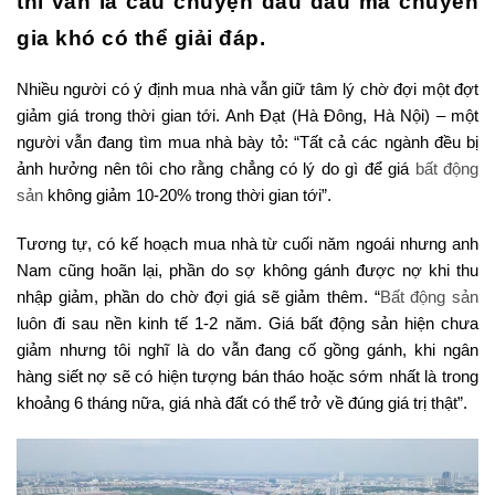
thì vẫn là câu chuyện đau đầu mà chuyên
gia khó có thể giải đáp.
Nhiều người có ý định mua nhà vẫn giữ tâm lý chờ đợi một đợt
giảm giá trong thời gian tới. Anh Đạt (Hà Đông, Hà Nội) – một
người vẫn đang tìm mua nhà bày tỏ: “Tất cả các ngành đều bị
ảnh hưởng nên tôi cho rằng chẳng có lý do gì để giá
bất động
sản
không giảm 10-20% trong thời gian tới”.
Tương tự, có kế hoạch mua nhà từ cuối năm ngoái nhưng anh
Nam cũng hoãn lại, phần do sợ không gánh được nợ khi thu
nhập giảm, phần do chờ đợi giá sẽ giảm thêm. “
Bất động sản
luôn đi sau nền kinh tế 1-2 năm. Giá bất động sản hiện chưa
giảm nhưng tôi nghĩ là do vẫn đang cố gồng gánh, khi ngân
hàng siết nợ sẽ có hiện tượng bán tháo hoặc sớm nhất là trong
khoảng 6 tháng nữa, giá nhà đất có thể trở về đúng giá trị thật”.