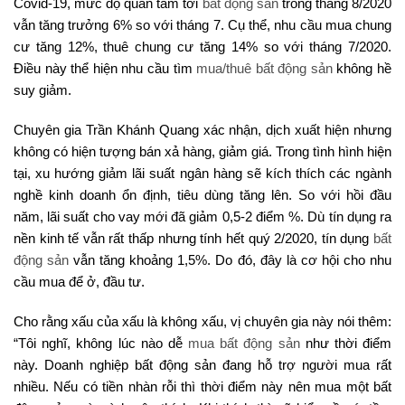
Covid-19, mức độ quan tâm tới
bất động sản
trong tháng 8/2020
vẫn tăng trưởng 6% so với tháng 7. Cụ thể, nhu cầu mua chung
cư tăng 12%, thuê chung cư tăng 14% so với tháng 7/2020.
Điều này thể hiện nhu cầu tìm
mua/thuê bất động sản
không hề
suy giảm.
Chuyên gia Trần Khánh Quang xác nhận, dịch xuất hiện nhưng
không có hiện tượng bán xả hàng, giảm giá. Trong tình hình hiện
tại, xu hướng giảm lãi suất ngân hàng sẽ kích thích các ngành
nghề kinh doanh ổn định, tiêu dùng tăng lên. So với hồi đầu
năm, lãi suất cho vay mới đã giảm 0,5-2 điểm %. Dù tín dụng ra
nền kinh tế vẫn rất thấp nhưng tính hết quý 2/2020, tín dụng
bất
động sản
vẫn tăng khoảng 1,5%. Do đó, đây là cơ hội cho nhu
cầu mua để ở, đầu tư.
Cho rằng xấu của xấu là không xấu, vị chuyên gia này nói thêm:
“Tôi nghĩ, không lúc nào dễ
mua bất động sản
như thời điểm
này. Doanh nghiệp bất động sản đang hỗ trợ người mua rất
nhiều. Nếu có tiền nhàn rỗi thì thời điểm này nên mua một bất