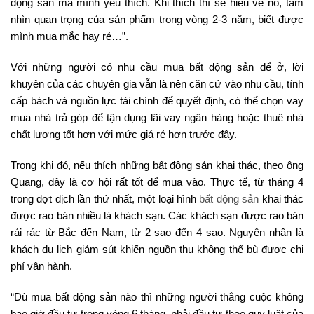
động sản mà mình yêu thích. Khi thích thì sẽ hiểu về nó, tầm
nhìn quan trọng của sản phẩm trong vòng 2-3 năm, biết được
mình mua mắc hay rẻ…”.
Với những người có nhu cầu mua bất động sản để ở, lời
khuyên của các chuyên gia vẫn là nên căn cứ vào nhu cầu, tính
cấp bách và nguồn lực tài chính để quyết định, có thể chọn vay
mua nhà trả góp để tận dụng lãi vay ngân hàng hoặc thuê nhà
chất lượng tốt hơn với mức giá rẻ hơn trước đây.
Trong khi đó, nếu thích những bất động sản khai thác, theo ông
Quang, đây là cơ hội rất tốt để mua vào. Thực tế, từ tháng 4
trong đợt dịch lần thứ nhất, một loại hình
bất động sản
khai thác
được rao bán nhiều là khách sạn. Các khách sạn được rao bán
rải rác từ Bắc đến Nam, từ 2 sao đến 4 sao. Nguyên nhân là
khách du lịch giảm sút khiến nguồn thu không thể bù được chi
phí vận hành.
“Dù mua bất động sản nào thì những người thắng cuộc không
bao giờ đầu tư trong vòng 6 tháng, phải đầu tư theo quy luật của