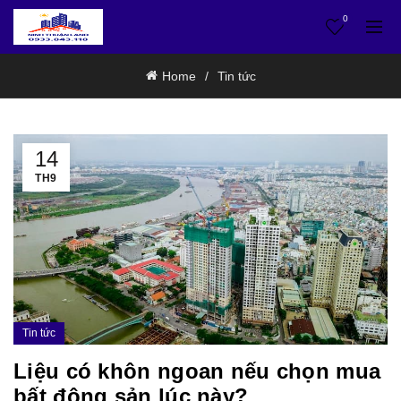
0
Home
Tin tức
14
TH9
Tin tức
Liệu có khôn ngoan nếu chọn mua
bất động sản lúc này?