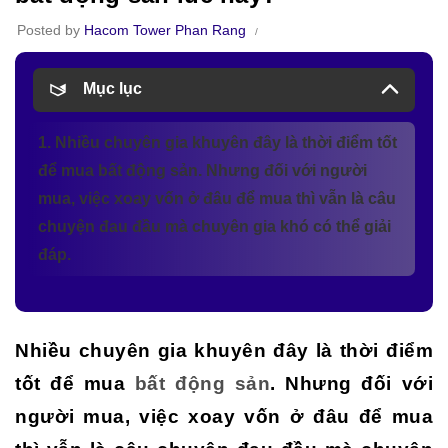
Posted by
Hacom Tower Phan Rang
Mục lục
1. Nhiều chuyên gia khuyên đây là thời điểm tốt
để mua bất động sản. Nhưng đối với người
mua, việc xoay vốn ở đâu để mua thì vẫn là câu
chuyện đau đầu mà chuyên gia khó có thể giải
đáp.
Nhiều chuyên gia khuyên đây là thời điểm
tốt để mua
bất động sản
. Nhưng đối với
người mua, việc xoay vốn ở đâu để mua