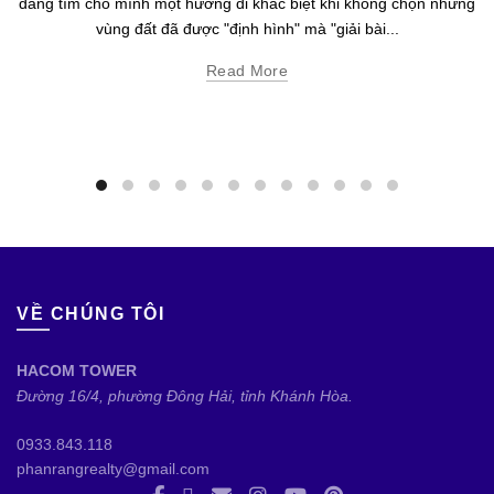
đang tìm cho mình một hướng đi khác biệt khi không chọn những
vùng đất đã được "định hình" mà "giải bài...
Read More
VỀ CHÚNG TÔI
HACOM TOWER
Đường 16/4, phường Đông Hải, tỉnh Khánh Hòa.
0933.843.118
phanrangrealty@gmail.com