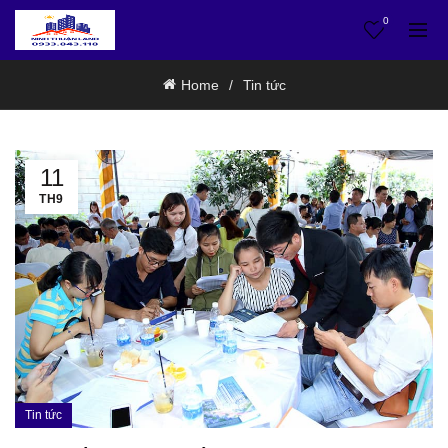
0
Home
Tin tức
11
TH9
Tin tức