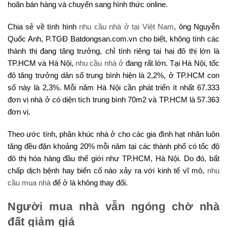
hoãn bán hàng và chuyển sang hình thức online.
Chia sẻ về tình hình
nhu cầu nhà ở tại Việt Nam
, ông Nguyễn
Quốc Anh, P.TGĐ Batdongsan.com.vn cho biết, không tính các
thành thị đang tăng trưởng, chỉ tính riêng tại hai đô thị lớn là
TP.HCM và Hà Nội,
nhu cầu nhà ở
đang rất lớn. Tại Hà Nội, tốc
độ tăng trưởng dân số trung bình hiện là 2,2%, ở TP.HCM con
số này là 2,3%. Mỗi năm Hà Nội cần phát triển ít nhất 67.333
đơn vị nhà ở có diện tích trung bình 70m2 và TP.HCM là 57.363
đơn vị.
Theo ước tính, phân khúc nhà ở cho các gia đình hạt nhân luôn
tăng đều đặn khoảng 20% mỗi năm tại các thành phố có tốc độ
đô thị hóa hàng đầu thế giới như TP.HCM, Hà Nội. Do đó, bất
chấp dịch bệnh hay biến cố nào xảy ra với kinh tế vĩ mô,
nhu
cầu mua nhà
để ở là không thay đổi.
Người mua nhà vẫn ngóng chờ nhà
đất giảm giá