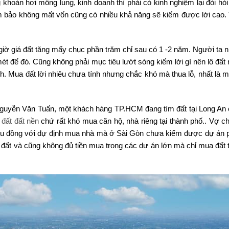
khoán hơi mông lung, kinh doanh thì phải có kinh nghiệm lại đòi hỏi
ảm bảo không mất vốn cũng có nhiều khả năng sẽ kiếm được lời cao.
iờ giá đất tăng mấy chục phần trăm chỉ sau có 1 -2 năm. Người ta nh
 để đó. Cũng không phải mục tiêu lướt sóng kiếm lời gì nên lô đất n
h. Mua đất lời nhiêu chưa tính nhưng chắc khó mà thua lỗ, nhất là 
 Nguyễn Văn Tuấn, một khách hàng TP.HCM đang tìm đất tại Long An c
đất đất nền
chứ rất khó mua căn hộ, nhà riêng tại thành phố.. Vợ c
riệu đồng với dự định mua nhà mà ở Sài Gòn chưa kiếm được dự án 
a đất và cũng không đủ tiền mua trong các dự án lớn mà chỉ mua đất 