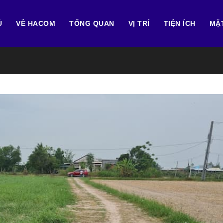
Ủ
VỀ HACOM
TỔNG QUAN
VỊ TRÍ
TIỆN ÍCH
MẶ