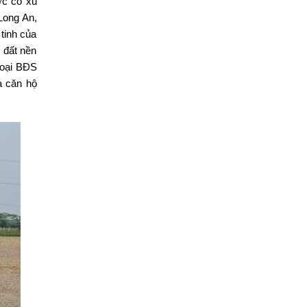
ớc có xu
Long An,
tinh của
 đất nền
loại BĐS
à căn hộ