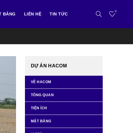
0
T BẰNG
LIÊN HỆ
TIN TỨC
DỰ ÁN HACOM
VỀ HACOM
TỔNG QUAN
TIỆN ÍCH
MẶT BẰNG