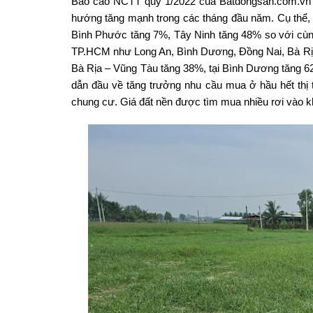
Báo cáo NCTT quý 1/2022 của Batdongsan.com.vn 
hướng tăng mạnh trong các tháng đầu năm. Cụ thể,
Bình Phước tăng 7%, Tây Ninh tăng 48% so với cùng 
TP.HCM như Long An, Bình Dương, Đồng Nai, Bà Rịa
Bà Rịa – Vũng Tàu tăng 38%, tại Bình Dương tăng 6
dẫn đầu về tăng trưởng nhu cầu mua ở hầu hết thị 
chung cư. Giá đất nền được tìm mua nhiều rơi vào k