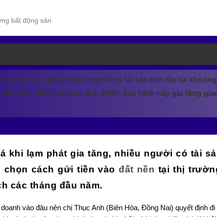
ường bất động sản
 lạm phát gia tăng, nhiều người có tài sản tích lũy từ khoảng
 đất nền tại thị trường tỉnh khiến loại hình này gia tăng gia
á khi lạm phát gia tăng, nhiều người có tài sả
g chọn cách gửi tiền vào
đất nền
tại thị trườn
ịch các tháng đầu năm.
nh doanh vào đâu nên chị Thục Anh (Biên Hòa, Đồng Nai) quyết định đ