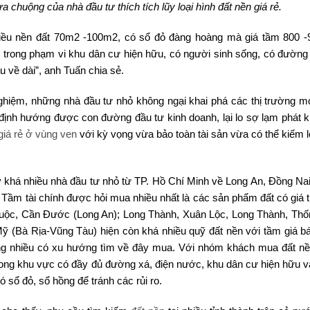
a chuộng của nhà đầu tư thích tích lũy loại hình đất nền giá rẻ.
ều nền đất 70m2 -100m2, có sổ đỏ đàng hoàng mà giá tầm 800 -9
trong phạm vi khu dân cư hiện hữu, có người sinh sống, có đường 
 về dài”, anh Tuấn chia sẻ.
ghiệm, những nhà đầu tư nhỏ không ngại khai phá các thị trường mớ
ịnh hướng được con đường đầu tư kinh doanh, lại lo sợ lạm phát kh
giá rẻ ở vùng ven
với kỳ vọng vừa bảo toàn tài sản vừa có thể kiếm l
y khá nhiều nhà đầu tư nhỏ từ TP. Hồ Chí Minh về Long An, Đồng Nai
. Tầm tài chính được hỏi mua nhiều nhất là các sản phẩm đất có giá t
Giuộc, Cần Đước (Long An); Long Thành, Xuân Lộc, Long Thành, Thố
 (Bà Rịa-Vũng Tàu) hiện còn khá nhiều quỹ đất nền với tầm giá bá
ông nhiều có xu hướng tìm về đây mua. Với nhóm khách mua đất nền
 trong khu vực có đầy đủ đường xá, điện nước, khu dân cư hiện hữu v
ó sổ đỏ, sổ hồng để tránh các rủi ro.