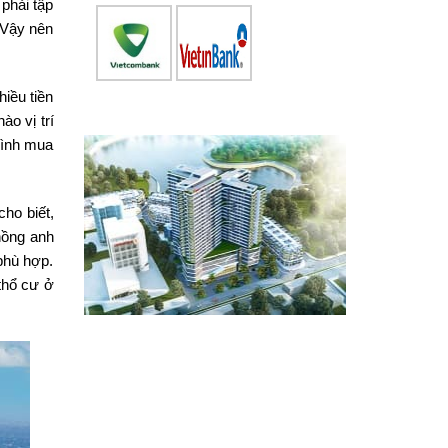
 phải tập
 Vậy nên
iều tiền
ào vị trí
mình mua
ho biết,
hồng anh
phù hợp.
thổ cư ở