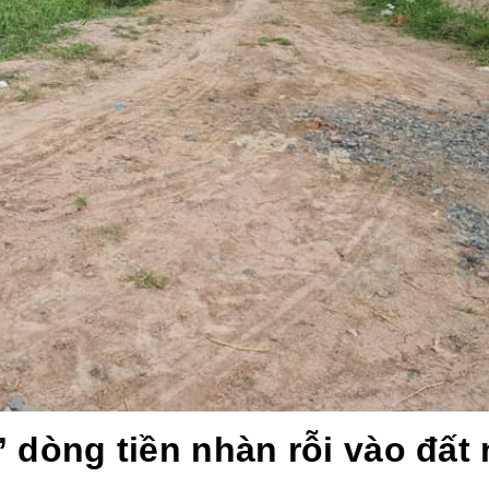
 dòng tiền nhàn rỗi vào đất