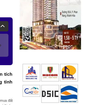
o
n tích
g tỉnh
i
mua đất