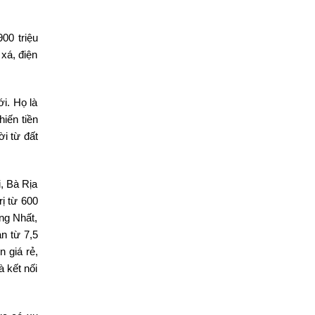
00 triệu
xá, điện
i. Họ là
iến tiền
ời từ đất
, Bà Rịa
rị từ 600
ng Nhất,
n từ 7,5
 giá rẻ,
à kết nối