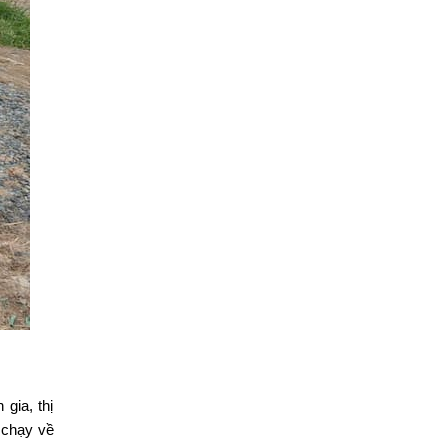
gia, thị
n chạy về