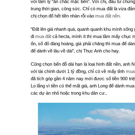
với tâm lý “ăn chắc mặc bền”. Với chị, đầu tư chứng 
trung thời gian, công sức. Chỉ có mua đất là vừa đ
chị chọn đổ hết tiền nhàn rỗi vào
mua đất nền.
“Đất lên giá nhanh quá, quanh quanh khu mình sống g
đi
mua đất
cả hecta, mình ít thì mua tầm mấy chục mét
ổn, sổ đỏ đàng hoàng, giá phải chăng thì mua để dàn
để dành về lâu về dài”, chị Thục Anh cho hay.
Cũng chọn bến đỗ dài hạn là loại hình đất nền, anh
với tài chính dưới 1 tỷ đồng, chỉ có về mấy tỉnh
mua 
đã tích góp gần 4 năm nay mới được số tiền 900 t
Lo lắng vì tiền có thể mất giá, anh Long để dành mu
các dự án nhỏ hoặc trong khu dân cư..