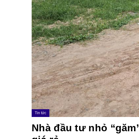
Tin tức
Nhà đầu tư nhỏ “găm”