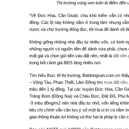
Thị trường vùng ven luôn là điểm đến ư
“Về Đức Hòa, Cần Giuộc chịu khó kiếm vẫn có nhi
đồng. Các lô này không nằm ở trung tâm nhưng vẫn 
nước và chợ trường đông đúc, tôi mua để dành về lâu
Không giống những nhà đầu tư nhiều vốn, có kinh n
những người có nguồn tiền để dành vừa phải, chưa đ
mất giá và chọn gửi tiền vào đất nền, nhất là
đất nền 
trong bối cảnh giá BĐS tăng nhiều nơi.
Tìm hiểu thực tế thị trường, Batdongsan.com.vn thấ
– Vũng Tàu, Phan Thiết, Lâm Đồng tìm
mua đất nền
triệu đến 1 tỷ đồng. Tại các huyện Đức Hòa, Cần 
Trảng Bom (Đồng Nai) và Châu Đức, Đất Đỏ, Phú Mỹ
-9 triệu đồng/m2 nên nhà đầu tư nhỏ, vốn liếng kh
tiêu chí chính vẫn cần lưu ý số một là vị trí có nằm
giao thông thuận lợi không và thứ hai là pháp lý cần c