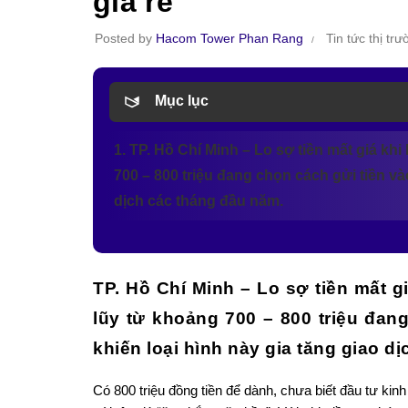
giá rẻ
Posted by
Hacom Tower Phan Rang
Tin tức thị tr
Mục lục
1. TP. Hồ Chí Minh – Lo sợ tiền mất giá khi
700 – 800 triệu đang chọn cách gửi tiền vào
dịch các tháng đầu năm.
TP. Hồ Chí Minh – Lo sợ tiền mất gi
lũy từ khoảng 700 – 800 triệu đan
khiến loại hình này gia tăng giao d
Có 800 triệu đồng tiền để dành, chưa biết đầu tư ki