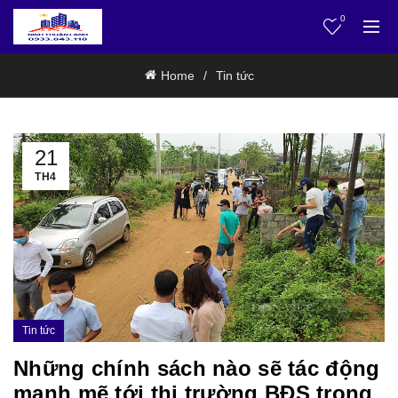
0
Home
Tin tức
21
TH4
Tin tức
Những chính sách nào sẽ tác động
mạnh mẽ tới thị trường BĐS trong