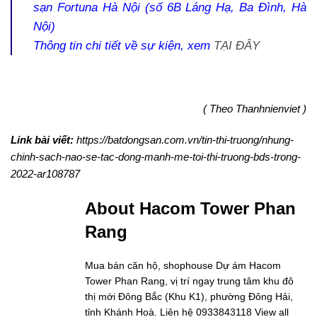
sạn Fortuna Hà Nội (số 6B Láng Hạ, Ba Đình, Hà
Nội)
Thông tin chi tiết về sự kiện, xem
TẠI ĐÂY
( Theo Thanhnienviet )
Link bài viết:
https://batdongsan.com.vn/tin-thi-truong/nhung-
chinh-sach-nao-se-tac-dong-manh-me-toi-thi-truong-bds-trong-
2022-ar108787
About Hacom Tower Phan
Rang
Mua bán căn hộ, shophouse Dự ám Hacom
Tower Phan Rang, vị trí ngay trung tâm khu đô
thị mới Đông Bắc (Khu K1), phường Đông Hải,
tỉnh Khánh Hoà. Liên hệ 0933843118
View all