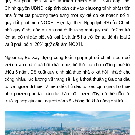
quỹ đất phát triển NOXH là trách nhiệm của UBND cấp tỉnh.
Chính quyền UBND cấp tỉnh căn cứ vào chương trình phát triển
nhà ở tại địa phương theo từng thời kỳ để có kế hoạch bố trí
quỹ đất phát triển NOXH. Hiện tại, theo Nghị định 49 của Chính
phủ quy định, các dự án nhà ở thương mại quy mô từ 2ha trở
lên tại đô thị đặc biệt và loại 1 và từ 5 ha trở lên tại đô thị loại 2
và 3 phải bố trí 20% quỹ đất làm NOXH.
Ngoài ra, Bộ Xây dựng cũng kiến nghị một số chính sách đối
với dự án nhà ở xã hội khác như, bỏ thời hạn hợp đồng thuê tối
thiểu 5 năm. Đề xuất quy định giá thuê nhà ở xã hội, nhà ở cho
công nhân, lực lượng vũ trang sẽ là giá thoả thuận giữa chủ đầu
tư và người đi thuê. Vì nếu để chủ đầu tư xác định giá cho thuê
như phương án tại bản dự thảo luật trước đây, có thể dẫn tới
trường hợp giá cao, người dân sẽ không đủ khả năng chi trả.