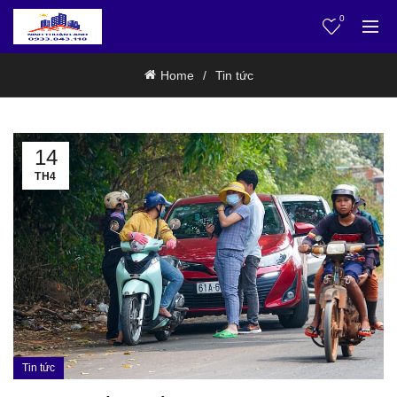
0
Home
Tin tức
14
TH4
Tin tức