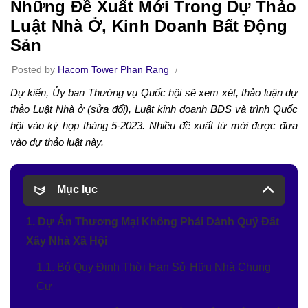
Những Đề Xuất Mới Trong Dự Thảo
Luật Nhà Ở, Kinh Doanh Bất Động
Sản
Posted by
Hacom Tower Phan Rang
Dự kiến, Ủy ban Thường vụ Quốc hội sẽ xem xét, thảo luận dự
thảo Luật Nhà ở (sửa đổi), Luật kinh doanh BĐS và trình Quốc
hội vào kỳ họp tháng 5-2023. Nhiều đề xuất từ mới được đưa
vào dự thảo luật này.
Mục lục
1. Dự Án Thương Mại Không Phải Dành Quỹ Đất
Xây Nhà Xã Hội
1.1. Bỏ Quy Định Thời Hạn Sở Hữu Nhà Chung
Cư