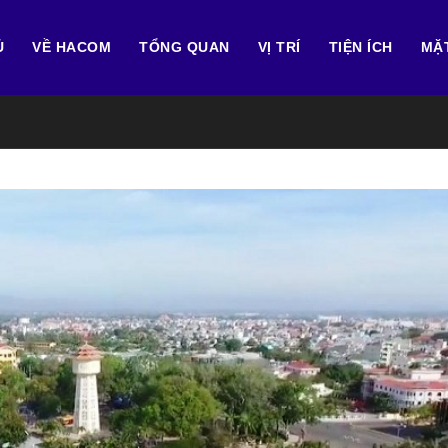
Ủ
VỀ HACOM
TỔNG QUAN
VỊ TRÍ
TIỆN ÍCH
MẶ