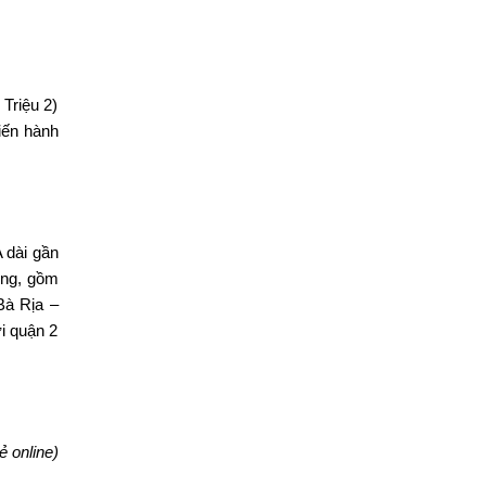
Triệu 2)
iến hành
 dài gần
ồng, gồm
Bà Rịa –
ới quận 2
ẻ online)