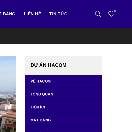
0
T BẰNG
LIÊN HỆ
TIN TỨC
DỰ ÁN HACOM
VỀ HACOM
TỔNG QUAN
TIỆN ÍCH
MẶT BẰNG