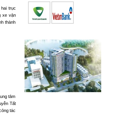
hai trục
g xe vận
nh thành
rung tâm
uyễn Tất
công tác