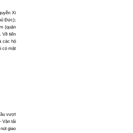
guyễn Xí
hủ Đức);
êm (quận
 Về tiến
à các hộ
i có mặt
cầu vượt
 Vận tải
 nút giao