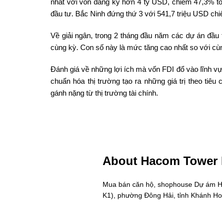
nhất với vốn đăng ký hơn 4 tỷ USD, chiếm 47,3% t
đầu tư. Bắc Ninh đứng thứ 3 với 541,7 triệu USD ch
Về giải ngân, trong 2 tháng đầu năm các dự án đầu 
cùng kỳ. Con số này là mức tăng cao nhất so với cùn
Đánh giá về những lợi ích mà vốn FDI đổ vào lĩnh v
chuẩn hóa thị trường tạo ra những giá trị theo tiê
gánh nặng từ thị trường tài chính.
About Hacom Tower
Mua bán căn hộ, shophouse Dự ám Hac
K1), phường Đông Hải, tỉnh Khánh H