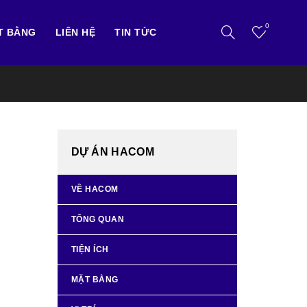
0
T BẰNG
LIÊN HỆ
TIN TỨC
DỰ ÁN HACOM
VỀ HACOM
TỔNG QUAN
TIỆN ÍCH
MẶT BẰNG