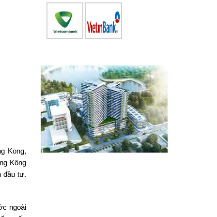
ng Kong,
ồng Kông
 đầu tư.
ớc ngoài