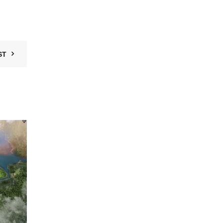
ST
19
TH6