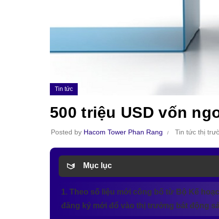
Tin tức
500 triệu USD vốn ngo
Posted by
Hacom Tower Phan Rang
Tin tức thị tr
Mục lục
1. Theo số liệu mới công bố từ Bộ Kế hoạc
đăng ký mới đổ vào thị trường bát động s