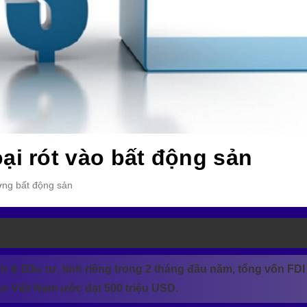
ại rót vào bất động sản
ường bất động sản
h & Đầu tư, tính riêng trong 2 tháng đầu năm, tổng vốn FDI
ản Việt Nam ước đạt 500 triệu USD.