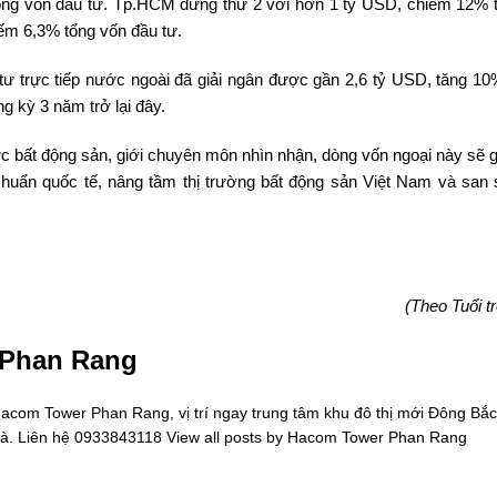
ổng vốn đầu tư. Tp.HCM đứng thứ 2 với hơn 1 tỷ USD, chiếm 12% 
iếm 6,3% tổng vốn đầu tư.
tư trực tiếp nước ngoài đã giải ngân được gần 2,6 tỷ USD, tăng 10
g kỳ 3 năm trở lại đây.
ực bất động sản, giới chuyên môn nhìn nhận, dòng vốn ngoại này sẽ 
u chuẩn quốc tế, nâng tầm thị trường bất động sản Việt Nam và san 
(Theo Tuổi tr
 Phan Rang
om Tower Phan Rang, vị trí ngay trung tâm khu đô thị mới Đông Bắc
oà. Liên hệ 0933843118
View all posts by Hacom Tower Phan Rang