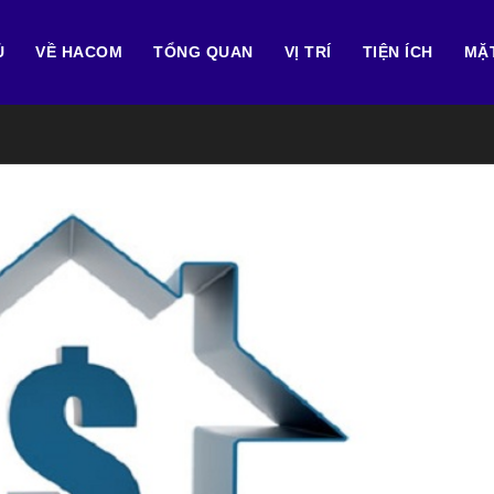
Ủ
VỀ HACOM
TỔNG QUAN
VỊ TRÍ
TIỆN ÍCH
MẶ