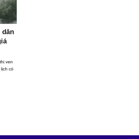
Tin tức
ộ dân
Nhà đầu tư dồn sự chú ý về phía 
giá
chung cư Hà Nội giảm giá
Diễn biến thị trường bất động sản 6 tháng đầu năm TP. H
Minh mới chiếm gần 50% tỷ trọng quan tâm bất động sản
thị ven
quốc, tăng 8,5% so với cùng kỳ và...
lịch có
Read More