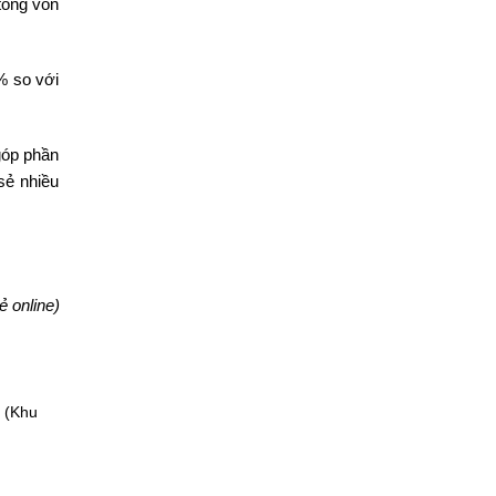
tổng vốn
% so với
góp phần
sẻ nhiều
ẻ online)
 (Khu