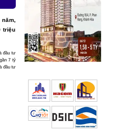
u năm,
 triệu
à đầu tư
gần 7 tỷ
à đầu tư