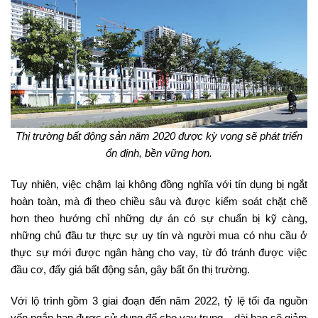
Thị trường bất động sản năm 2020 được kỳ vọng sẽ phát triển
ổn định, bền vững hơn.
Tuy nhiên, việc chậm lại không đồng nghĩa với tín dụng bị ngắt
hoàn toàn, mà đi theo chiều sâu và được kiểm soát chặt chẽ
hơn theo hướng chỉ những dự án có sự chuẩn bị kỹ càng,
những chủ đầu tư thực sự uy tín và người mua có nhu cầu ở
thực sự mới được ngân hàng cho vay, từ đó tránh được việc
đầu cơ, đẩy giá bất động sản, gây bất ổn thị trường.
Với lộ trình gồm 3 giai đoạn đến năm 2022, tỷ lệ tối đa nguồn
vốn ngắn hạn được sử dụng để cho vay trung – dài hạn sẽ giảm