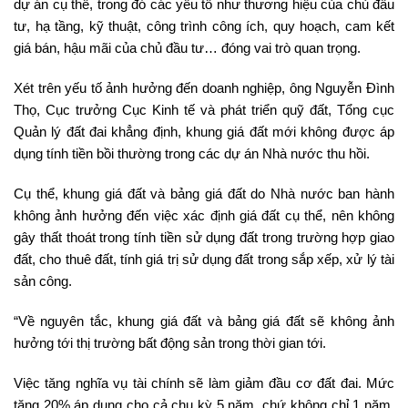
dự án cụ thể, trong đó các yếu tố như thương hiệu của chủ đầu
tư, hạ tầng, kỹ thuật, công trình công ích, quy hoạch, cam kết
giá bán, hậu mãi của chủ đầu tư… đóng vai trò quan trọng.
Xét trên yếu tố ảnh hưởng đến doanh nghiệp, ông Nguyễn Đình
Thọ, Cục trưởng Cục Kinh tế và phát triển quỹ đất, Tổng cục
Quản lý đất đai khẳng định, khung giá đất mới không được áp
dụng tính tiền bồi thường trong các dự án Nhà nước thu hồi.
Cụ thể, khung giá đất và bảng giá đất do Nhà nước ban hành
không ảnh hưởng đến việc xác định giá đất cụ thể, nên không
gây thất thoát trong tính tiền sử dụng đất trong trường hợp giao
đất, cho thuê đất, tính giá trị sử dụng đất trong sắp xếp, xử lý tài
sản công.
“Về nguyên tắc, khung giá đất và bảng giá đất sẽ không ảnh
hưởng tới thị trường bất động sản trong thời gian tới.
Việc tăng nghĩa vụ tài chính sẽ làm giảm đầu cơ đất đai. Mức
tăng 20% áp dụng cho cả chu kỳ 5 năm, chứ không chỉ 1 năm,